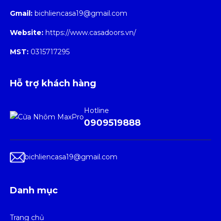
Gmail:
bichliencasa19@gmail.com
Website:
https://www.casadoors.vn/
MST:
0315717295
Hỗ trợ khách hàng
Hotline
0909519888
bichliencasa19@gmail.com
Danh mục
Trang chủ