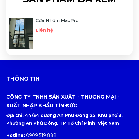
Cửa Nhôm MaxPro
Liên hệ
THÔNG TIN
CÔNG TY TNHH SẢN XUẤT - THƯƠNG MẠI -
XUẤT NHẬP KHẨU TÍN ĐỨC
Địa chỉ: 44/34 đường An Phú Đông 25, Khu phố 3,
Phường An Phú Đông, TP Hồ Chí Minh, Việt Nam
Hotline:
0909 519 888