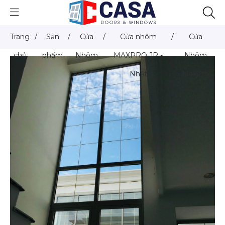
Trang
/
Sản
/
Cửa
/
Cửa nhôm
/
Cửa
chủ
phẩm
Nhôm
MAXPRO.JP -
Nhôm
Nhật
MaxPro