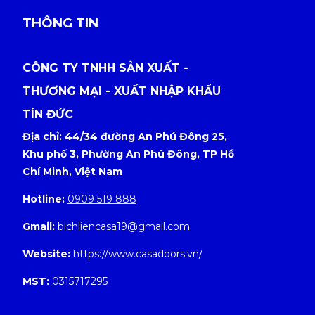
THÔNG TIN
CÔNG TY TNHH SẢN XUẤT -
THƯƠNG MẠI - XUẤT NHẬP KHẨU
TÍN ĐỨC
Địa chỉ: 44/34 đường An Phú Đông 25,
Khu phố 3, Phường An Phú Đông, TP Hồ
Chí Minh, Việt Nam
Hotline:
0909 519 888
Gmail:
bichliencasa19@gmail.com
Website:
https://www.casadoors.vn/
MST:
0315717295