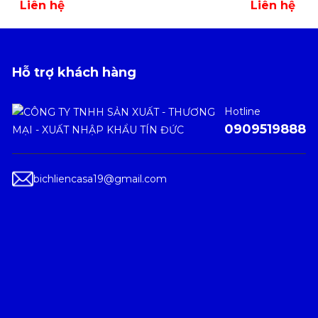
Liên hệ
Liên hệ
Hỗ trợ khách hàng
Hotline
0909519888
bichliencasa19@gmail.com