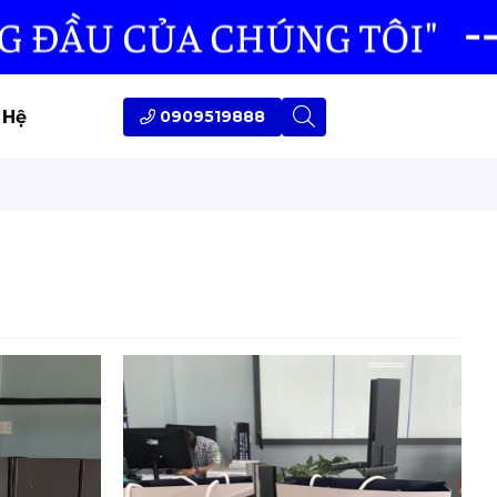
 Hệ
0909519888