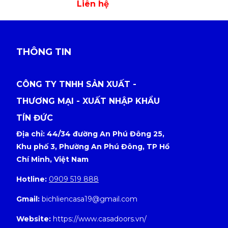
Liên hệ
THÔNG TIN
CÔNG TY TNHH SẢN XUẤT -
THƯƠNG MẠI - XUẤT NHẬP KHẨU
TÍN ĐỨC
Địa chỉ: 44/34 đường An Phú Đông 25,
Khu phố 3, Phường An Phú Đông, TP Hồ
Chí Minh, Việt Nam
Hotline:
0909 519 888
Gmail:
bichliencasa19@gmail.com
Website:
https://www.casadoors.vn/