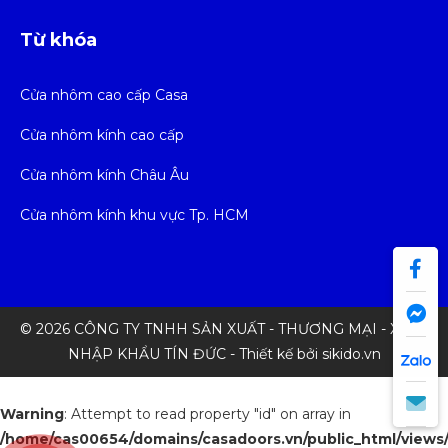
Từ khóa
Cửa nhôm cao cấp Casa
Cửa nhôm kính cao cấp
Cửa nhôm kính Châu Âu
Cửa nhôm kính khu vực Tp. HCM
© 2026 CÔNG TY TNHH SẢN XUẤT - THƯƠNG MẠI - XUẤT
NHẬP KHẨU TÍN ĐỨC - Thiết kế bởi sikido.vn
Warning
: Attempt to read property "id" on array in
/home/cas00654/domains/casadoors.vn/public_html/views